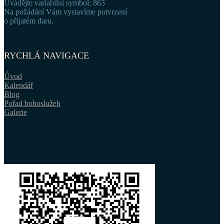
Uvádějte variabilní symbol: 863
Na požádání Vám vystavíme potvrzení
o přijatém daru.
RYCHLÁ NAVIGACE
Úvod
Kalendář
Blog
Pořad bohoslužeb
Galerie