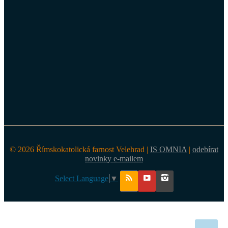
© 2026 Římskokatolická farnost Velehrad |
IS OMNIA
|
odebírat
novinky e-mailem
Select Language
▼