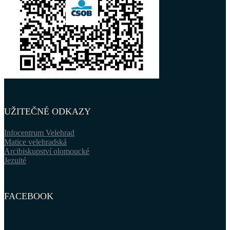
UŽITEČNÉ ODKAZY
Infocentrum Velehrad
Matice velehradská
Arcibiskupství olomoucké
Jezuité
FACEBOOK