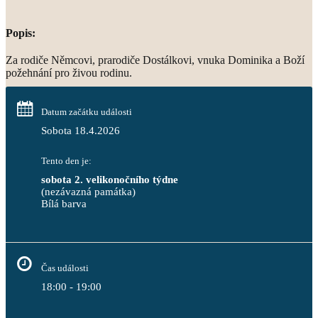
Popis:
Za rodiče Němcovi, prarodiče Dostálkovi, vnuka Dominika a Boží
požehnání pro živou rodinu.
Datum začátku události
Sobota 18.4.2026
Tento den je:
sobota 2. velikonočního týdne
(nezávazná památka)
Bílá barva                                                                            
Čas události
18:00 - 19:00