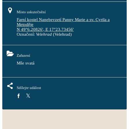
Místo uskutečnění
Farní kostel Nanebevzetí Panny Marie a sv. Cyrila a
Metoděje
N 49°6.20826', E 17°23.73456'
Označení:
Velehrad
(Velehrad)
Zařazení
Mše svatá
Sdílejte událost