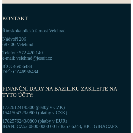
KONTAKT
Římskokatolická farnost Velehrad
Nádvoří 206
687 06 Velehrad
Telefon: 572 420 140
e-mail: velehrad@jesuit.cz
IČO: 46956484
DIČ: CZ46956484
FINANČNÍ DARY NA BAZILIKU ZASÍLEJTE NA
TYTO ÚČTY:
173261241/0300 (platby v CZK)
1541504329/0800 (platby v CZK)
1782576243/0800 (platby v EUR)
IBAN: CZ52 0800 0000 0017 8257 6243, BIC: GIBACZPX