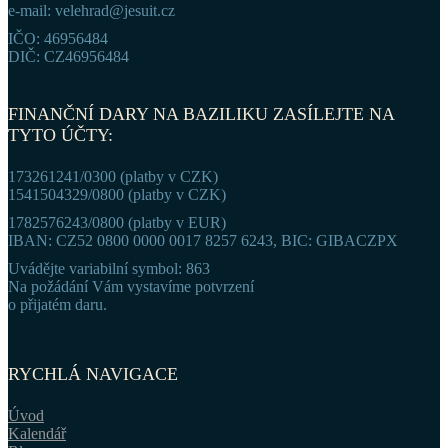
e-mail: velehrad@jesuit.cz
IČO: 46956484
DIČ: CZ46956484
FINANČNÍ DARY NA BAZILIKU ZASÍLEJTE NA
TYTO ÚČTY:
173261241/0300 (platby v CZK)
1541504329/0800 (platby v CZK)
1782576243/0800 (platby v EUR)
IBAN: CZ52 0800 0000 0017 8257 6243, BIC: GIBACZPX
Uvádějte variabilní symbol: 863
Na požádání Vám vystavíme potvrzení
o přijatém daru.
RYCHLÁ NAVIGACE
Úvod
Kalendář