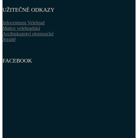
UŽITEČNÉ ODKAZY
Infocentrum Velehrad
Matice velehradská
Arcibiskupství olomoucké
Jezuité
FACEBOOK