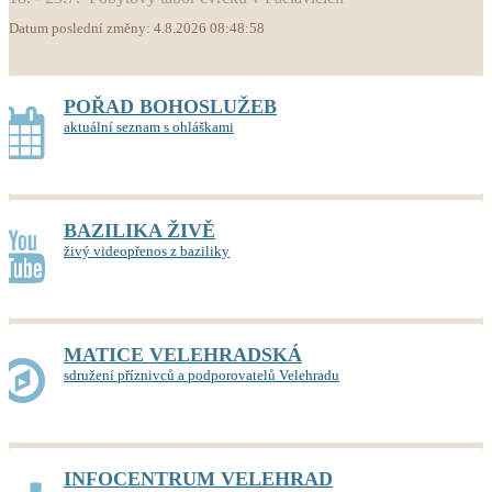
Datum poslední změny: 4.8.2026 08:48:58
POŘAD BOHOSLUŽEB
aktuální seznam s ohláškami
BAZILIKA ŽIVĚ
živý videopřenos z baziliky
MATICE VELEHRADSKÁ
sdružení příznivců a podporovatelů Velehradu
INFOCENTRUM VELEHRAD