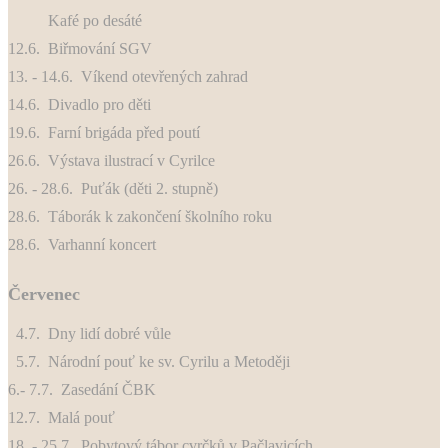
Kafé po desáté
12.6. Biřmování SGV
13. - 14.6. Víkend otevřených zahrad
14.6. Divadlo pro děti
19.6. Farní brigáda před poutí
26.6. Výstava ilustrací v Cyrilce
26. - 28.6. Puťák (děti 2. stupně)
28.6. Táborák k zakončení školního roku
28.6. Varhanní koncert
Červenec
4.7. Dny lidí dobré vůle
5.7. Národní pouť ke sv. Cyrilu a Metoději
6.- 7.7. Zasedání ČBK
12.7. Malá pouť
18. - 25.7. Pobytový tábor cvrčků v Pačlavicích