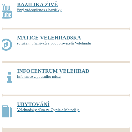
BAZILIKA ŽIVĚ
živý videopřenos z baziliky
MATICE VELEHRADSKÁ
sdružení příznivců a podporovatelů Velehradu
INFOCENTRUM VELEHRAD
informace z poutního místa
UBYTOVÁNÍ
Velehradský dům sv. Cyrila a Metoděje