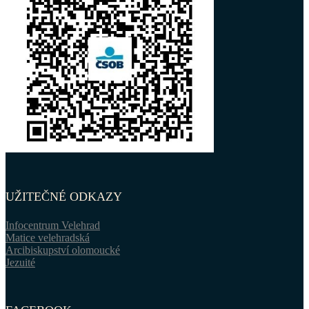
UŽITEČNÉ ODKAZY
Infocentrum Velehrad
Matice velehradská
Arcibiskupství olomoucké
Jezuité