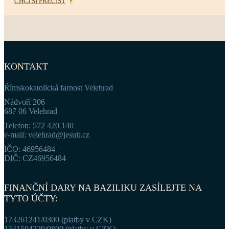
CHCI SI PŘEČÍST
KONTAKT
Římskokatolická farnost Velehrad
Nádvoří 206
687 06 Velehrad
Telefon: 572 420 140
e-mail: velehrad@jesuit.cz
IČO: 46956484
DIČ: CZ46956484
FINANČNÍ DARY NA BAZILIKU ZASÍLEJTE NA
TYTO ÚČTY:
173261241/0300 (platby v CZK)
1541504329/0800 (platby v CZK)