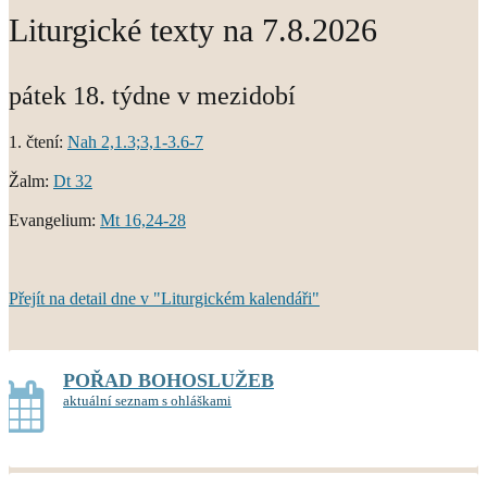
Liturgické texty na 7.8.2026
pátek 18. týdne v mezidobí
1. čtení:
Nah 2,1.3;3,1-3.6-7
Žalm:
Dt 32
Evangelium:
Mt 16,24-28
Přejít na detail dne v "Liturgickém kalendáři"
POŘAD BOHOSLUŽEB
aktuální seznam s ohláškami