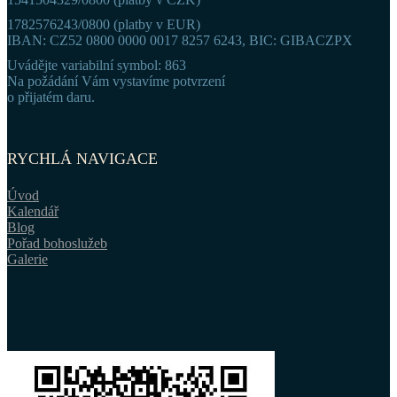
1782576243/0800 (platby v EUR)
IBAN: CZ52 0800 0000 0017 8257 6243, BIC: GIBACZPX
Uvádějte variabilní symbol: 863
Na požádání Vám vystavíme potvrzení
o přijatém daru.
RYCHLÁ NAVIGACE
Úvod
Kalendář
Blog
Pořad bohoslužeb
Galerie