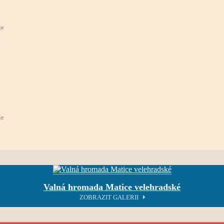
je
je
Valná hromada Matice velehradské
ZOBRAZIT GALERII