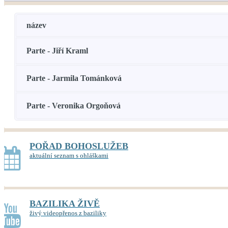
název
Parte - Jiří Kraml
Parte - Jarmila Tománková
Parte - Veronika Orgoňová
POŘAD BOHOSLUŽEB
aktuální seznam s ohláškami
BAZILIKA ŽIVĚ
živý videopřenos z baziliky