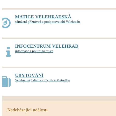
MATICE VELEHRADSKÁ
sdružení příznivců a podporovatelů Velehradu
INFOCENTRUM VELEHRAD
informace z poutního místa
UBYTOVÁNÍ
Velehradský dům sv. Cyrila a Metoděje
Nadcházející události