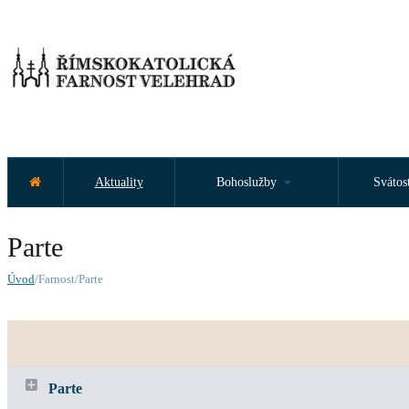
Aktuality
Bohoslužby
Svátos
Parte
Úvod
/Farnost/Parte
Parte