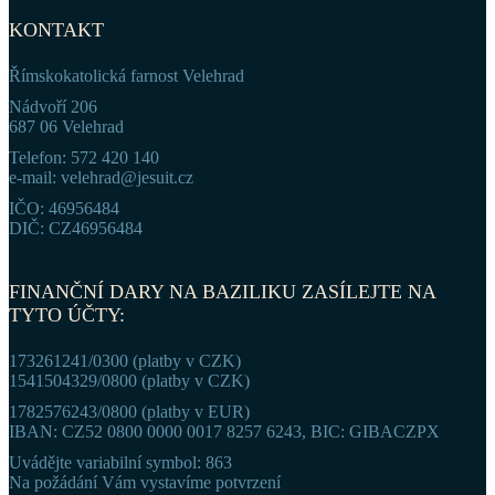
KONTAKT
Římskokatolická farnost Velehrad
Nádvoří 206
687 06 Velehrad
Telefon: 572 420 140
e-mail: velehrad@jesuit.cz
IČO: 46956484
DIČ: CZ46956484
FINANČNÍ DARY NA BAZILIKU ZASÍLEJTE NA
TYTO ÚČTY:
173261241/0300 (platby v CZK)
1541504329/0800 (platby v CZK)
1782576243/0800 (platby v EUR)
IBAN: CZ52 0800 0000 0017 8257 6243, BIC: GIBACZPX
Uvádějte variabilní symbol: 863
Na požádání Vám vystavíme potvrzení