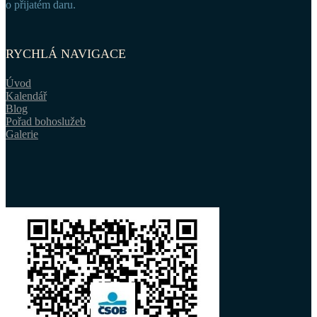
o přijatém daru.
RYCHLÁ NAVIGACE
Úvod
Kalendář
Blog
Pořad bohoslužeb
Galerie