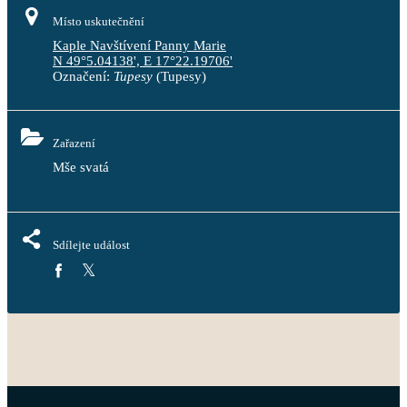
Místo uskutečnění
Kaple Navštívení Panny Marie
N 49°5.04138', E 17°22.19706'
Označení:
Tupesy
(Tupesy)
Zařazení
Mše svatá
Sdílejte událost