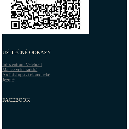
UŽITEČNÉ ODKAZY
Infocentrum Velehrad
Matice velehradská
Arcibiskupství olomoucké
Jezuité
FACEBOOK