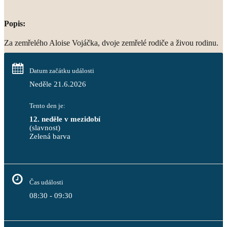
Popis:
Za zemřelého Aloise Vojáčka, dvoje zemřelé rodiče a živou rodinu.
Datum začátku události
Neděle 21.6.2026
Tento den je:
12. neděle v mezidobí
(slavnost)
Zelená barva                                                                        
Čas události
08:30 - 09:30