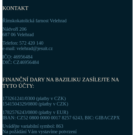
KONTAKT
Římskokatolická farnost Velehrad
Nádvoří 206
687 06 Velehrad
Telefon: 572 420 140
e-mail: velehrad@jesuit.cz
IČO: 46956484
DIČ: CZ46956484
FINANČNÍ DARY NA BAZILIKU ZASÍLEJTE NA
TYTO ÚČTY:
173261241/0300 (platby v CZK)
1541504329/0800 (platby v CZK)
1782576243/0800 (platby v EUR)
IBAN: CZ52 0800 0000 0017 8257 6243, BIC: GIBACZPX
Uvádějte variabilní symbol: 863
Na požádání Vám vystavíme potvrzení