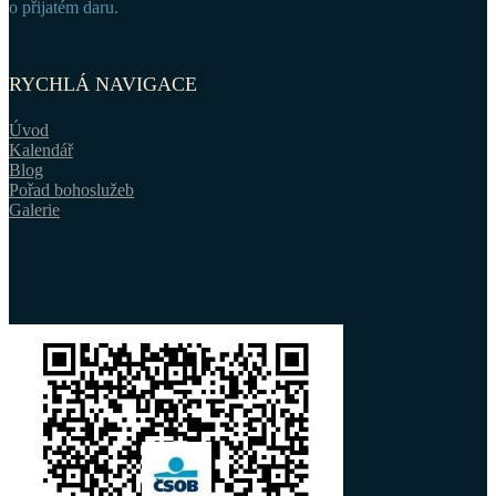
o přijatém daru.
RYCHLÁ NAVIGACE
Úvod
Kalendář
Blog
Pořad bohoslužeb
Galerie