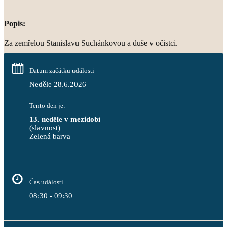
Popis:
Za zemřelou Stanislavu Suchánkovou a duše v očistci.
Datum začátku události
Neděle 28.6.2026
Tento den je:
13. neděle v mezidobí
(slavnost)
Zelená barva                                                                        
Čas události
08:30 - 09:30