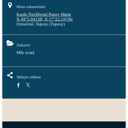
Místo uskutečnění
Kaple Navštívení Panny Marie
N 49°5.04138', E 17°22.19706'
Označení:
Tupesy
(Tupesy)
Zařazení
Mše svatá
Sdílejte událost