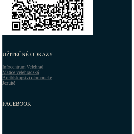
UŽITEČNÉ ODKAZY
Infocentrum Velehrad
Matice velehradská
Arcibiskupství olomoucké
Jezuité
FACEBOOK