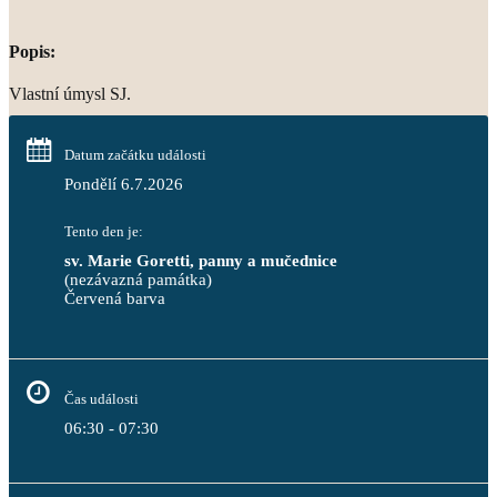
Popis:
Vlastní úmysl SJ.
Datum začátku události
Pondělí 6.7.2026
Tento den je:
sv. Marie Goretti, panny a mučednice
(nezávazná památka)
Červená barva                                                                     
Čas události
06:30 - 07:30