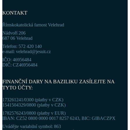
KONTAKT
Římskokatolická farnost Velehrad
Nádvoří 206
687 06 Velehrad
Telefon: 572 420 140
e-mail: velehrad@jesuit.cz
IČO: 46956484
DIČ: CZ46956484
FINANČNÍ DARY NA BAZILIKU ZASÍLEJTE NA
TYTO ÚČTY:
173261241/0300 (platby v CZK)
1541504329/0800 (platby v CZK)
1782576243/0800 (platby v EUR)
IBAN: CZ52 0800 0000 0017 8257 6243, BIC: GIBACZPX
Uvádějte variabilní symbol: 863