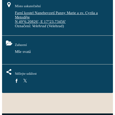
Místo uskutečnění
Farní kostel Nanebevzetí Panny Marie a sv. Cyrila a
Metoděje
N 49°6.20826', E 17°23.73456'
Označení:
Velehrad
(Velehrad)
Zařazení
Mše svatá
Sdílejte událost