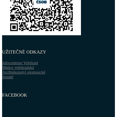
UŽITEČNÉ ODKAZY
Infocentrum Velehrad
Matice velehradská
Arcibiskupství olomoucké
Jezuité
FACEBOOK