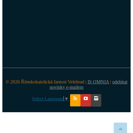
© 2026 Římskokatolická farnost Velehrad |
IS OMNIA
|
odebírat
novinky e-mailem
Select Language
▼