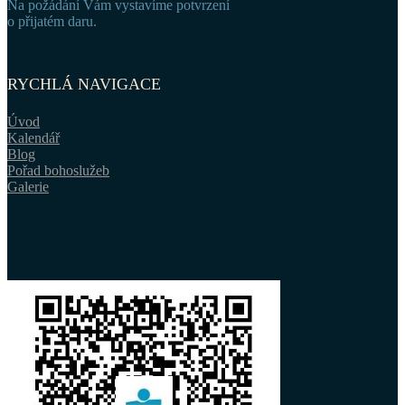
Na požádání Vám vystavíme potvrzení
o přijatém daru.
RYCHLÁ NAVIGACE
Úvod
Kalendář
Blog
Pořad bohoslužeb
Galerie