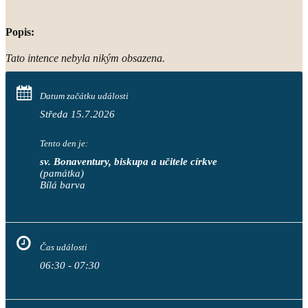
Popis:
Tato intence nebyla nikým obsazena.
Datum začátku události
Středa 15.7.2026
Tento den je:
sv. Bonaventury, biskupa a učitele církve
(památka)
Bílá barva                                                                           
Čas události
06:30 - 07:30