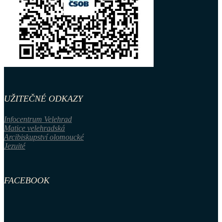
UŽITEČNÉ ODKAZY
Infocentrum Velehrad
Matice velehradská
Arcibiskupství olomoucké
Jezuité
FACEBOOK