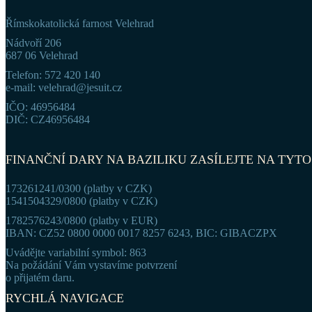
Římskokatolická farnost Velehrad
Nádvoří 206
687 06 Velehrad
Telefon: 572 420 140
e-mail: velehrad@jesuit.cz
IČO: 46956484
DIČ: CZ46956484
FINANČNÍ DARY NA BAZILIKU ZASÍLEJTE NA TYTO
173261241/0300 (platby v CZK)
1541504329/0800 (platby v CZK)
1782576243/0800 (platby v EUR)
IBAN: CZ52 0800 0000 0017 8257 6243, BIC: GIBACZPX
Uvádějte variabilní symbol: 863
Na požádání Vám vystavíme potvrzení
o přijatém daru.
RYCHLÁ NAVIGACE