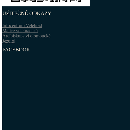
UŽITEČNÉ ODKAZY
Infocentrum Velehrad
Matice velehradská
Arcibiskupství olomoucké
Jezuité
FACEBOOK