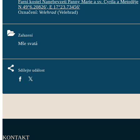
Farní kostel Nanebevzetí Panny Marie a sv. Cyrila a Metoděje
N 49°6.20826', E 17°23.73456'
Označení:
Velehrad
(Velehrad)
Zařazení
Mše svatá
Sdílejte událost
KONTAKT