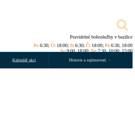
Pravidelné bohoslužby v bazilice
Po
6:30;
Út
18:00;
St
6:30;
Čt
18:00;
Pá
6:30, 18:00
So
9:00, 18:00;
Ne
7:30, 10:00, 15:00
Kalendář akcí
Historie a zajímavosti