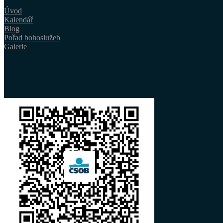
Úvod
Kalendář
Blog
Pořad bohoslužeb
Galerie