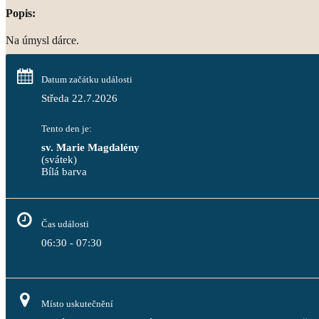
Popis:
Na úmysl dárce.
Datum začátku události
Středa 22.7.2026
Tento den je:
sv. Marie Magdalény
(svátek)
Bílá barva                                                                                 
Čas události
06:30 - 07:30
Místo uskutečnění