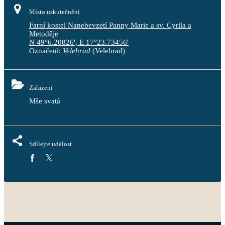
Místo uskutečnění
Farní kostel Nanebevzetí Panny Marie a sv. Cyrila a
Metoděje
N 49°6.20826', E 17°23.73456'
Označení:
Velehrad
(Velehrad)
Zařazení
Mše svatá
Sdílejte událost