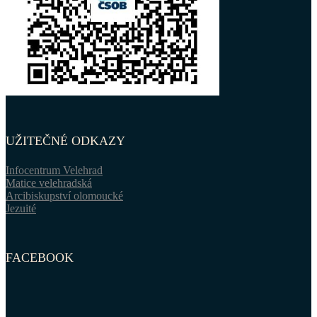
UŽITEČNÉ ODKAZY
Infocentrum Velehrad
Matice velehradská
Arcibiskupství olomoucké
Jezuité
FACEBOOK