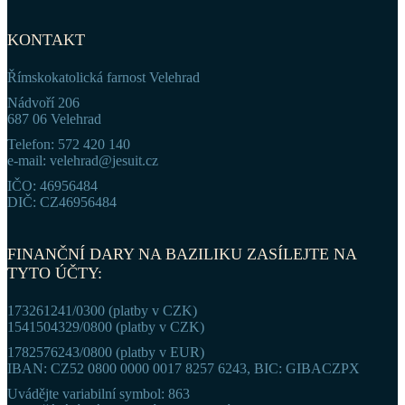
KONTAKT
Římskokatolická farnost Velehrad
Nádvoří 206
687 06 Velehrad
Telefon: 572 420 140
e-mail: velehrad@jesuit.cz
IČO: 46956484
DIČ: CZ46956484
FINANČNÍ DARY NA BAZILIKU ZASÍLEJTE NA
TYTO ÚČTY:
173261241/0300 (platby v CZK)
1541504329/0800 (platby v CZK)
1782576243/0800 (platby v EUR)
IBAN: CZ52 0800 0000 0017 8257 6243, BIC: GIBACZPX
Uvádějte variabilní symbol: 863