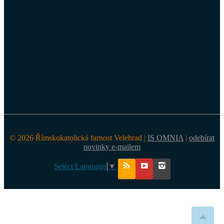
© 2026 Římskokatolická farnost Velehrad |
IS OMNIA
|
odebírat
novinky e-mailem
Select Language
▼