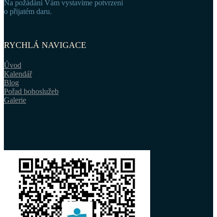
Na požádání Vám vystavíme potvrzení
o přijatém daru.
RYCHLÁ NAVIGACE
Úvod
Kalendář
Blog
Pořad bohoslužeb
Galerie