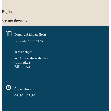
Popis:
Vlastní úmysl SJ.
Datum začátku události
Pondělí 27.7.2026
Tento den je:
sv. Gorazda a druhů
(památka)
Bílá barva                                                                            
Čas události
06:30 - 07:30