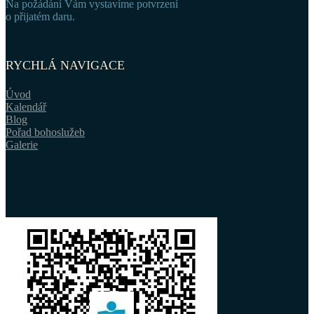
Na požádání Vám vystavíme potvrzení
o přijatém daru.
RYCHLÁ NAVIGACE
Úvod
Kalendář
Blog
Pořad bohoslužeb
Galerie