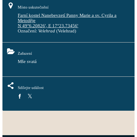
Místo uskutečnění
Farní kostel Nanebevzetí Panny Marie a sv. Cyrila a
Metoděje
N 49°6.20826', E 17°23.73456'
Označení:
Velehrad
(Velehrad)
Zařazení
Mše svatá
Sdílejte událost