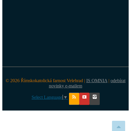
© 2026 Římskokatolická farnost Velehrad |
IS OMNIA
|
odebírat
novinky e-mailem
Select Language
▼