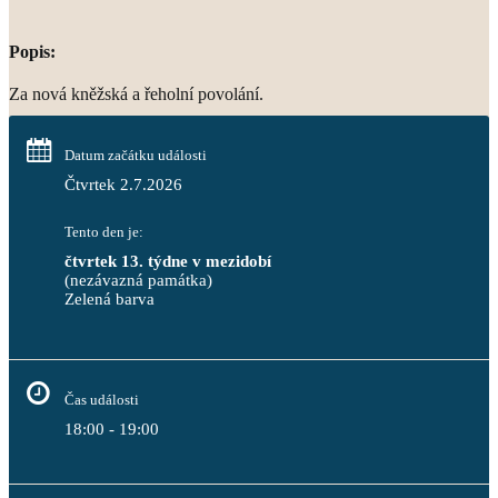
Popis:
Za nová kněžská a řeholní povolání.
Datum začátku události
Čtvrtek 2.7.2026
Tento den je:
čtvrtek 13. týdne v mezidobí
(nezávazná památka)
Zelená barva                                                                        
Čas události
18:00 - 19:00