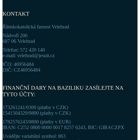
KONTAKT
Římskokatolická farnost Velehrad
Nádvoří 206
687 06 Velehrad
Telefon: 572 420 140
e-mail: velehrad@jesuit.cz
IČO: 46956484
DIČ: CZ46956484
FINANČNÍ DARY NA BAZILIKU ZASÍLEJTE NA
TYTO ÚČTY:
173261241/0300 (platby v CZK)
1541504329/0800 (platby v CZK)
1782576243/0800 (platby v EUR)
IBAN: CZ52 0800 0000 0017 8257 6243, BIC: GIBACZPX
Uvádějte variabilní symbol: 863