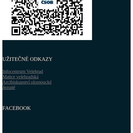
UŽITEČNÉ ODKAZY
Infocentrum Velehrad
Matice velehradská
Arcibiskupství olomoucké
Jezuité
FACEBOOK