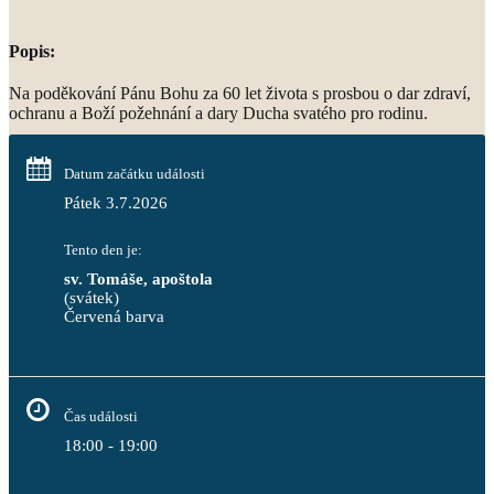
Popis:
Na poděkování Pánu Bohu za 60 let života s prosbou o dar zdraví,
ochranu a Boží požehnání a dary Ducha svatého pro rodinu.
Datum začátku události
Pátek 3.7.2026
Tento den je:
sv. Tomáše, apoštola
(svátek)
Červená barva                                                                     
Čas události
18:00 - 19:00