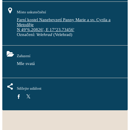
Místo uskutečnění
Farní kostel Nanebevzetí Panny Marie a sv. Cyrila a
Metoděje
N 49°6.20826', E 17°23.73456'
Označení:
Velehrad
(Velehrad)
Zařazení
Mše svatá
Sdílejte událost