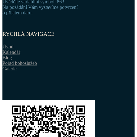
Uvádějte variabilní symbol: 863
Na požádání Vám vystavíme potvrzení
o přijatém daru.
RYCHLÁ NAVIGACE
Úvod
Kalendář
Blog
Pořad bohoslužeb
Galerie