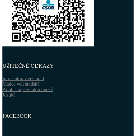
UŽITEČNÉ ODKAZY
Infocentrum Velehrad
Matice velehradská
Arcibiskupství olomoucké
Jezuité
FACEBOOK