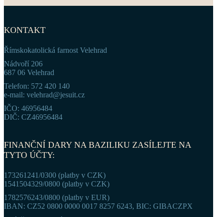
KONTAKT
Římskokatolická farnost Velehrad
Nádvoří 206
687 06 Velehrad
Telefon: 572 420 140
e-mail: velehrad@jesuit.cz
IČO: 46956484
DIČ: CZ46956484
FINANČNÍ DARY NA BAZILIKU ZASÍLEJTE NA
TYTO ÚČTY:
173261241/0300 (platby v CZK)
1541504329/0800 (platby v CZK)
1782576243/0800 (platby v EUR)
IBAN: CZ52 0800 0000 0017 8257 6243, BIC: GIBACZPX