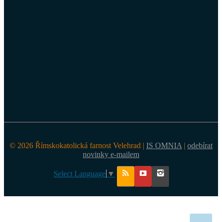
© 2026 Římskokatolická farnost Velehrad |
IS OMNIA
|
odebírat
novinky e-mailem
Select Language
▼