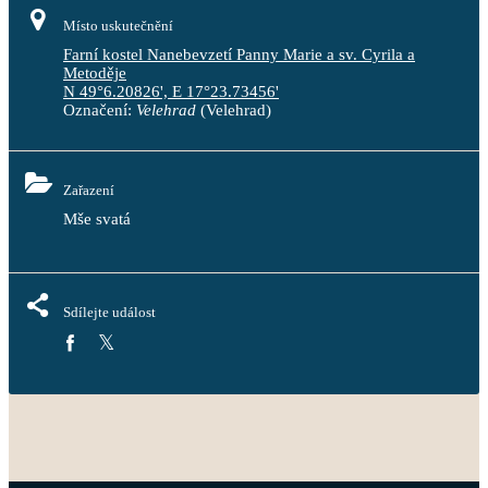
Místo uskutečnění
Farní kostel Nanebevzetí Panny Marie a sv. Cyrila a
Metoděje
N 49°6.20826', E 17°23.73456'
Označení:
Velehrad
(Velehrad)
Zařazení
Mše svatá
Sdílejte událost