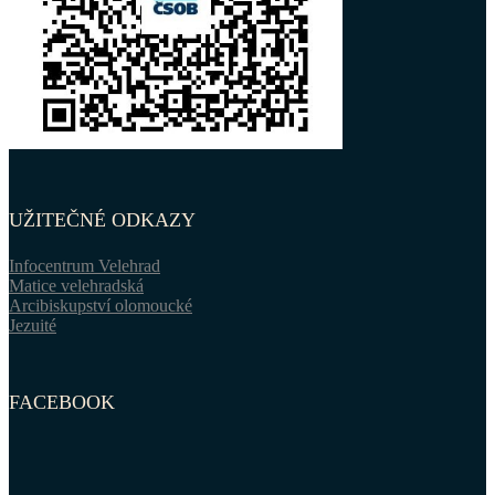
UŽITEČNÉ ODKAZY
Infocentrum Velehrad
Matice velehradská
Arcibiskupství olomoucké
Jezuité
FACEBOOK