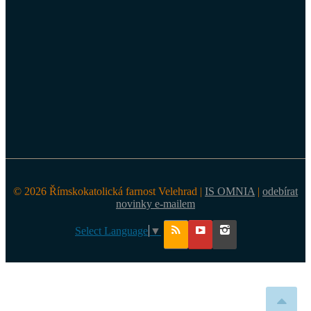
© 2026 Římskokatolická farnost Velehrad |
IS OMNIA
|
odebírat
novinky e-mailem
Select Language
▼