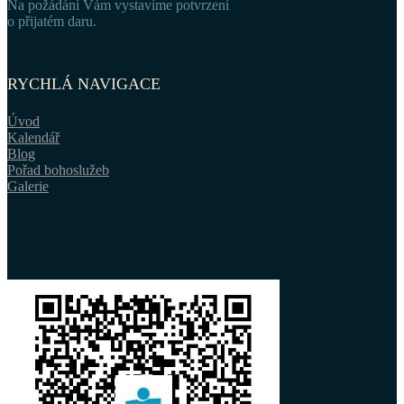
Na požádání Vám vystavíme potvrzení
o přijatém daru.
RYCHLÁ NAVIGACE
Úvod
Kalendář
Blog
Pořad bohoslužeb
Galerie