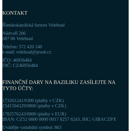
KONTAKT
Římskokatolická farnost Velehrad
Nádvoří 206
687 06 Velehrad
Telefon: 572 420 140
e-mail: velehrad@jesuit.cz
IČO: 46956484
DIČ: CZ46956484
FINANČNÍ DARY NA BAZILIKU ZASÍLEJTE NA
TYTO ÚČTY:
173261241/0300 (platby v CZK)
1541504329/0800 (platby v CZK)
1782576243/0800 (platby v EUR)
IBAN: CZ52 0800 0000 0017 8257 6243, BIC: GIBACZPX
Uvádějte variabilní symbol: 863