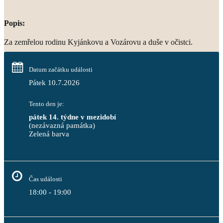
Popis:
Za zemřelou rodinu Kyjánkovu a Vozárovu a duše v očistci.
Datum začátku události
Pátek 10.7.2026
Tento den je:
pátek 14. týdne v mezidobí
(nezávazná památka)
Zelená barva                                                                        
Čas události
18:00 - 19:00