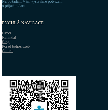
Na požádání Vám vystavíme potvrzení
o přijatém daru.
RYCHLÁ NAVIGACE
Úvod
Kalendář
Blog
Pořad bohoslužeb
Galerie