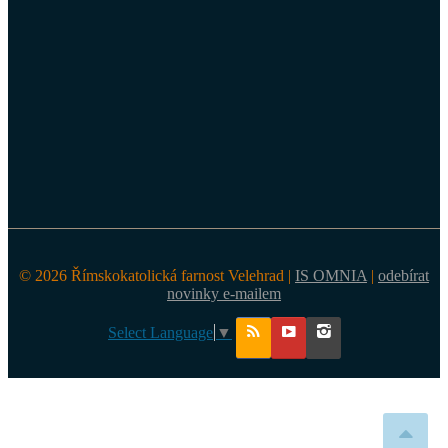
© 2026 Římskokatolická farnost Velehrad |
IS OMNIA
|
odebírat
novinky e-mailem
Select Language
▼