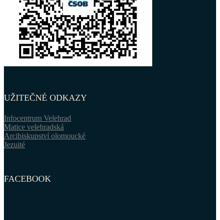
UŽITEČNÉ ODKAZY
Infocentrum Velehrad
Matice velehradská
Arcibiskupství olomoucké
Jezuité
FACEBOOK