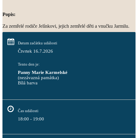
Popis:
Za zemřelé rodiče Jelínkovi, jejich zemřelé děti a vnučku Jarmilu.
Datum začátku události
Čtvrtek 16.7.2026
Tento den je:
Panny Marie Karmelské
(nezávazná památka)
Bílá barva                                                                            
Čas události
18:00 - 19:00