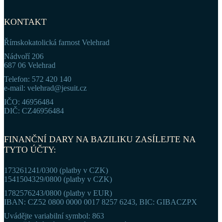
KONTAKT
Římskokatolická farnost Velehrad
Nádvoří 206
687 06 Velehrad
Telefon: 572 420 140
e-mail: velehrad@jesuit.cz
IČO: 46956484
DIČ: CZ46956484
FINANČNÍ DARY NA BAZILIKU ZASÍLEJTE NA
TYTO ÚČTY:
173261241/0300 (platby v CZK)
1541504329/0800 (platby v CZK)
1782576243/0800 (platby v EUR)
IBAN: CZ52 0800 0000 0017 8257 6243, BIC: GIBACZPX
Uvádějte variabilní symbol: 863