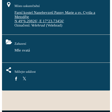
Místo uskutečnění
Farní kostel Nanebevzetí Panny Marie a sv. Cyrila a
Metoděje
N 49°6.20826', E 17°23.73456'
Označení:
Velehrad
(Velehrad)
Zařazení
Mše svatá
Sdílejte událost