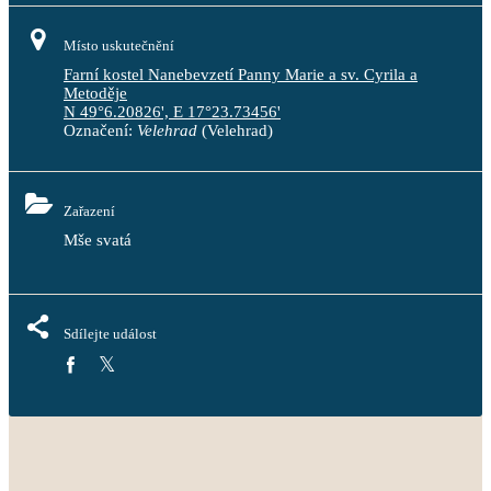
Místo uskutečnění
Farní kostel Nanebevzetí Panny Marie a sv. Cyrila a
Metoděje
N 49°6.20826', E 17°23.73456'
Označení:
Velehrad
(Velehrad)
Zařazení
Mše svatá
Sdílejte událost