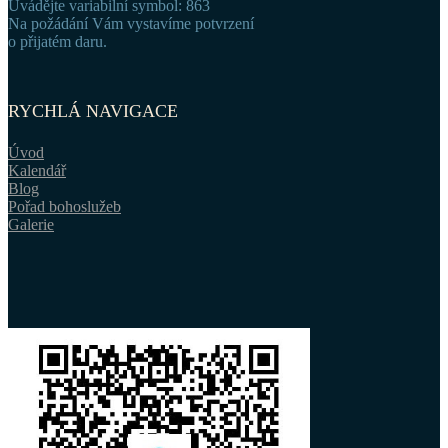
Uvádějte variabilní symbol: 863
Na požádání Vám vystavíme potvrzení
o přijatém daru.
RYCHLÁ NAVIGACE
Úvod
Kalendář
Blog
Pořad bohoslužeb
Galerie