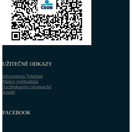
UŽITEČNÉ ODKAZY
Infocentrum Velehrad
Matice velehradská
Arcibiskupství olomoucké
Jezuité
FACEBOOK