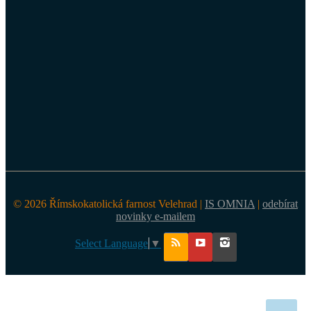
© 2026 Římskokatolická farnost Velehrad |
IS OMNIA
|
odebírat
novinky e-mailem
Select Language
▼