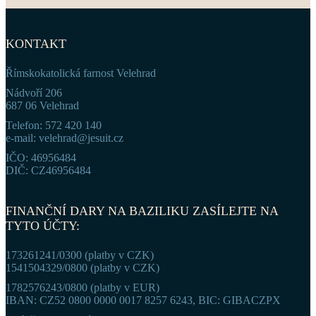
KONTAKT
Římskokatolická farnost Velehrad
Nádvoří 206
687 06 Velehrad
Telefon: 572 420 140
e-mail: velehrad@jesuit.cz
IČO: 46956484
DIČ: CZ46956484
FINANČNÍ DARY NA BAZILIKU ZASÍLEJTE NA
TYTO ÚČTY:
173261241/0300 (platby v CZK)
1541504329/0800 (platby v CZK)
1782576243/0800 (platby v EUR)
IBAN: CZ52 0800 0000 0017 8257 6243, BIC: GIBACZPX