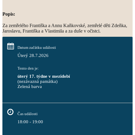
Popis:
Za zemřelého Františka a Annu Kaňkovské, zemřelé děti Zdeňka,
Jaroslavu, Františka a Vlastimila a za duše v očistci.
Datum začátku události
Úterý 28.7.2026
Tento den je:
úterý 17. týdne v mezidobí
(nezávazná památka)
Zelená barva                                                                        
Čas události
18:00 - 19:00