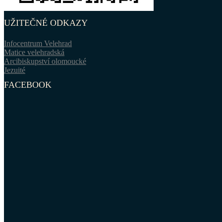
UŽITEČNÉ ODKAZY
Infocentrum Velehrad
Matice velehradská
Arcibiskupství olomoucké
Jezuité
FACEBOOK