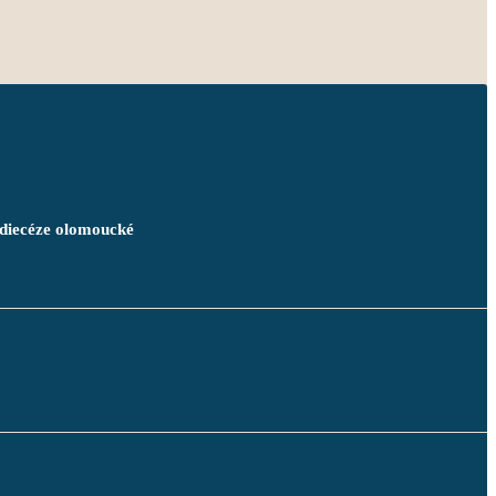
idiecéze olomoucké