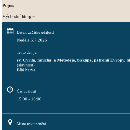
Popis:
Východní liturgie.
Datum začátku události
Neděle 5.7.2026
Tento den je:
sv. Cyrila, mnicha, a Metoděje, biskupa, patronů Evropy,
(slavnost)
Bílá barva                                                                                 
Čas události
15:00 - 16:00
Místo uskutečnění