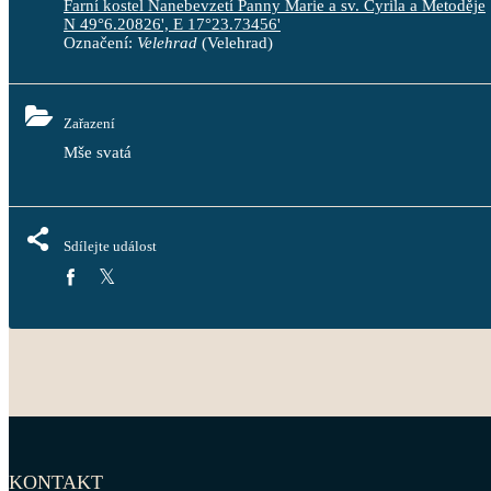
Farní kostel Nanebevzetí Panny Marie a sv. Cyrila a Metoděje
N 49°6.20826', E 17°23.73456'
Označení:
Velehrad
(Velehrad)
Zařazení
Mše svatá
Sdílejte událost
KONTAKT