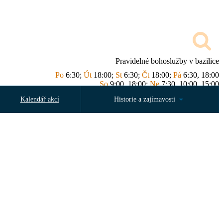
Pravidelné bohoslužby v bazilice
Po
6:30;
Út
18:00;
St
6:30;
Čt
18:00;
Pá
6:30, 18:00
So
9:00, 18:00;
Ne
7:30, 10:00, 15:00
Kalendář akcí
Historie a zajímavosti