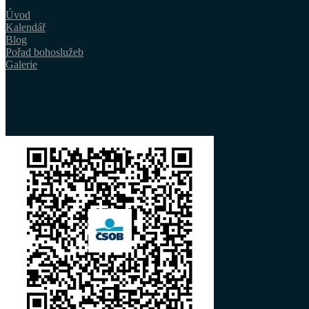
Úvod
Kalendář
Blog
Pořad bohoslužeb
Galerie