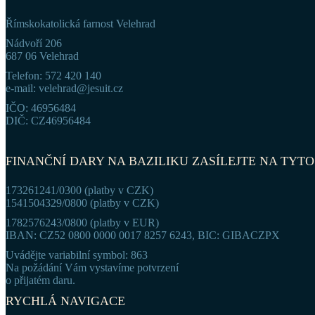
Římskokatolická farnost Velehrad
Nádvoří 206
687 06 Velehrad
Telefon: 572 420 140
e-mail: velehrad@jesuit.cz
IČO: 46956484
DIČ: CZ46956484
FINANČNÍ DARY NA BAZILIKU ZASÍLEJTE NA TYTO
173261241/0300 (platby v CZK)
1541504329/0800 (platby v CZK)
1782576243/0800 (platby v EUR)
IBAN: CZ52 0800 0000 0017 8257 6243, BIC: GIBACZPX
Uvádějte variabilní symbol: 863
Na požádání Vám vystavíme potvrzení
o přijatém daru.
RYCHLÁ NAVIGACE