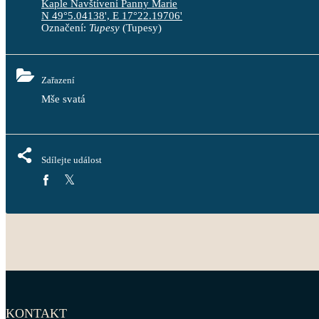
Kaple Navštívení Panny Marie
N 49°5.04138', E 17°22.19706'
Označení:
Tupesy
(Tupesy)
Zařazení
Mše svatá
Sdílejte událost
KONTAKT