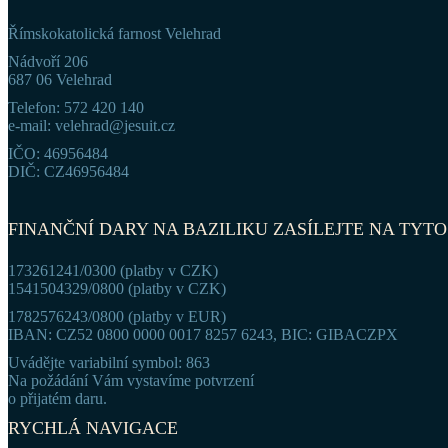
Římskokatolická farnost Velehrad
Nádvoří 206
687 06 Velehrad
Telefon: 572 420 140
e-mail: velehrad@jesuit.cz
IČO: 46956484
DIČ: CZ46956484
FINANČNÍ DARY NA BAZILIKU ZASÍLEJTE NA TYTO
173261241/0300 (platby v CZK)
1541504329/0800 (platby v CZK)
1782576243/0800 (platby v EUR)
IBAN: CZ52 0800 0000 0017 8257 6243, BIC: GIBACZPX
Uvádějte variabilní symbol: 863
Na požádání Vám vystavíme potvrzení
o přijatém daru.
RYCHLÁ NAVIGACE