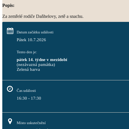
Popis:
Za zemřelé rodiče Daňhelovy, zetě a snachu.
Datum začátku události
Pátek 10.7.2026
Tento den je:
pátek 14. týdne v mezidobí
(nezávazná památka)
Zelená barva                                                                              
Čas události
16:30 - 17:30
Místo uskutečnění