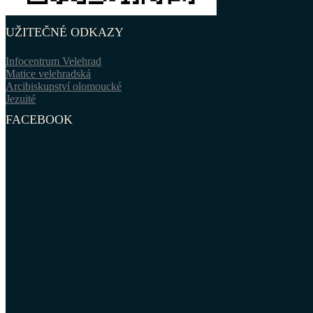
UŽITEČNÉ ODKAZY
Infocentrum Velehrad
Matice velehradská
Arcibiskupství olomoucké
Jezuité
FACEBOOK