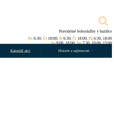
Pravidelné bohoslužby v bazilice
Po
6:30;
Út
18:00;
St
6:30;
Čt
18:00;
Pá
6:30, 18:00
So
9:00, 18:00;
Ne
7:30, 10:00, 15:00
Kalendář akcí
Historie a zajímavosti