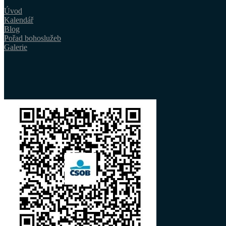
Úvod
Kalendář
Blog
Pořad bohoslužeb
Galerie