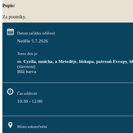
Popis:
Za poutníky.
Datum začátku události
Neděle 5.7.2026
Tento den je:
sv. Cyrila, mnicha, a Metoděje, biskupa, patronů Evropy,
(slavnost)
Bílá barva                                                                                 
Čas události
10:30 - 12:00
Místo uskutečnění