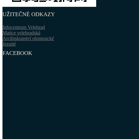
UŽITEČNÉ ODKAZY
Infocentrum Velehrad
Matice velehradská
Arcibiskupství olomoucké
Jezuité
FACEBOOK