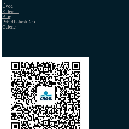
Úvod
Kalendář
Blog
Pořad bohoslužeb
Galerie