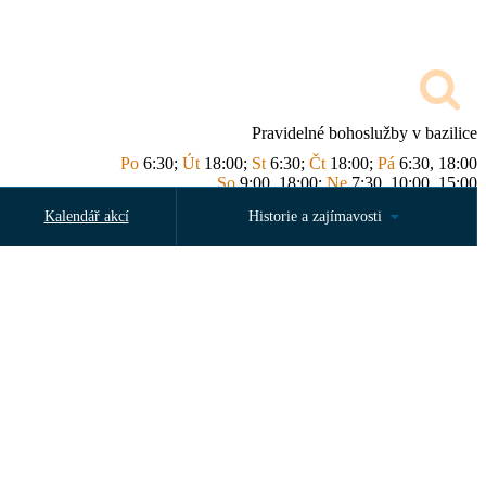
Pravidelné bohoslužby v bazilice
Po
6:30;
Út
18:00;
St
6:30;
Čt
18:00;
Pá
6:30, 18:00
So
9:00, 18:00;
Ne
7:30, 10:00, 15:00
Kalendář akcí
Historie a zajímavosti