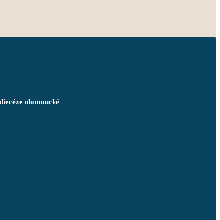
idiecéze olomoucké