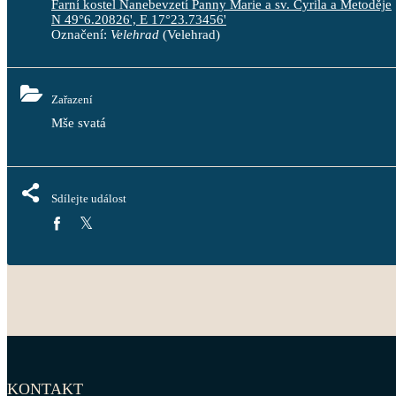
Farní kostel Nanebevzetí Panny Marie a sv. Cyrila a Metoděje
N 49°6.20826', E 17°23.73456'
Označení:
Velehrad
(Velehrad)
Zařazení
Mše svatá
Sdílejte událost
KONTAKT