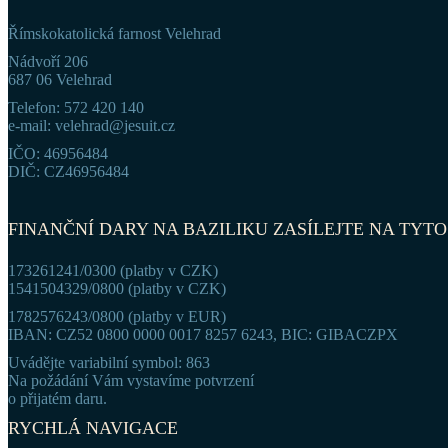
Římskokatolická farnost Velehrad
Nádvoří 206
687 06 Velehrad
Telefon: 572 420 140
e-mail: velehrad@jesuit.cz
IČO: 46956484
DIČ: CZ46956484
FINANČNÍ DARY NA BAZILIKU ZASÍLEJTE NA TYTO
173261241/0300 (platby v CZK)
1541504329/0800 (platby v CZK)
1782576243/0800 (platby v EUR)
IBAN: CZ52 0800 0000 0017 8257 6243, BIC: GIBACZPX
Uvádějte variabilní symbol: 863
Na požádání Vám vystavíme potvrzení
o přijatém daru.
RYCHLÁ NAVIGACE