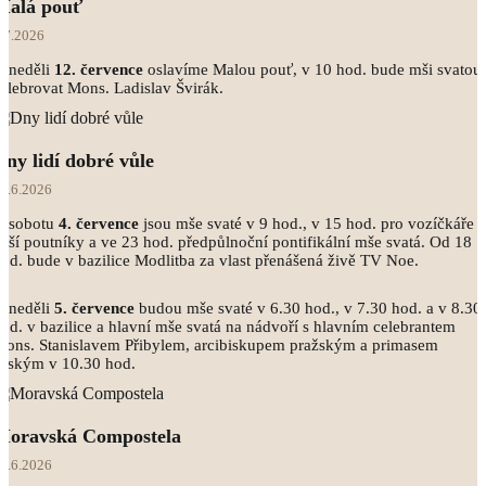
Malá pouť
.7.2026
V neděli
12.
července
oslavíme Malou pouť, v 10 hod. bude mši svatou
elebrovat Mons. Ladislav Švirák.
Dny lidí dobré vůle
9.6.2026
V sobotu
4.
července
jsou mše svaté v 9 hod., v 15 hod. pro vozíčkáře a
ěší poutníky a ve 23 hod. předpůlnoční pontifikální mše svatá. Od 18
od. bude v bazilice Modlitba za vlast přenášená živě TV Noe.
V neděli
5.
července
budou mše svaté v 6.30 hod., v 7.30 hod. a v 8.30
od. v bazilice a hlavní mše svatá na nádvoří s hlavním celebrantem
ons. Stanislavem Přibylem, arcibiskupem pražským a primasem
eským v 10.30 hod.
Moravská Compostela
8.6.2026