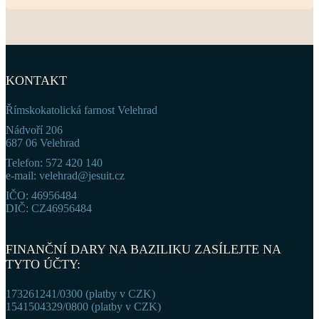
KONTAKT
Římskokatolická farnost Velehrad
Nádvoří 206
687 06 Velehrad
Telefon: 572 420 140
e-mail: velehrad@jesuit.cz
IČO: 46956484
DIČ: CZ46956484
FINANČNÍ DARY NA BAZILIKU ZASÍLEJTE NA
TYTO ÚČTY:
173261241/0300 (platby v CZK)
1541504329/0800 (platby v CZK)