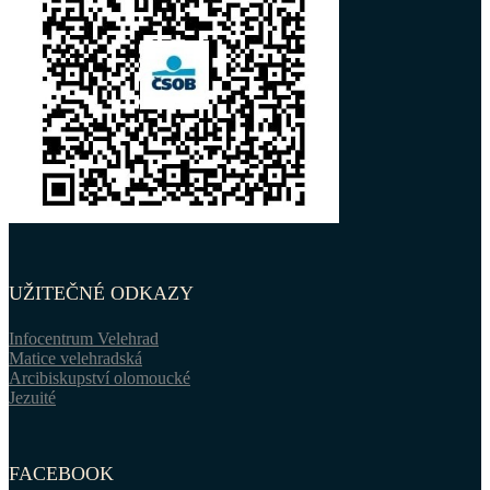
UŽITEČNÉ ODKAZY
Infocentrum Velehrad
Matice velehradská
Arcibiskupství olomoucké
Jezuité
FACEBOOK