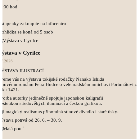
1:00 hod.
stupenky zakoupíte na infocentru
rohlídka se koná od 5 osob
Výstava v Cyrilce
.7.2026
VÝSTAVA ILUSTRACÍ
veme vás na výstavu tokijské rodačky Nanako Ishida
 novému románu Petra Hudce o velehradském mnichovi Fortunátovi z
oku 1421.
vorba autorky jedinečně spojuje japonskou kaligrafii
 estetikou středověkých iluminací a českou grafikou.
ejí magický realismus připomíná stínové divadlo i staré tisky.
ýstava potrvá od 26. 6. – 30. 9.