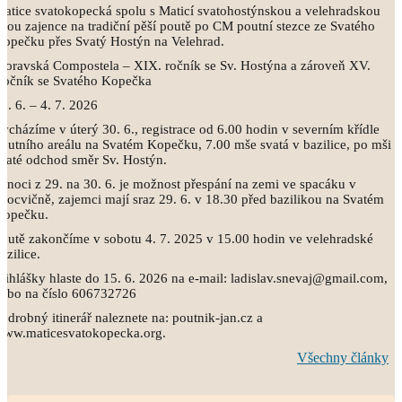
atice svatokopecká spolu s Maticí svatohostýnskou a velehradskou
vou zajence na tradiční pěší poutě po CM poutní stezce ze Svatého
opečku přes Svatý Hostýn na Velehrad.
oravská Compostela – XIX. ročník se Sv. Hostýna a zároveň XV.
Ročník se Svatého Kopečka
0. 6. – 4. 7. 2026
ycházíme v úterý 30. 6., registrace od 6.00 hodin v severním křídle
outního areálu na Svatém Kopečku, 7.00 mše svatá v bazilice, po mši
vaté odchod směr Sv. Hostýn.
 noci z 29. na 30. 6. je možnost přespání na zemi ve spacáku v
ělocvičně, zajemci mají sraz 29. 6. v 18.30 před bazilikou na Svatém
Kopečku.
outě zakončíme v sobotu 4. 7. 2025 v 15.00 hodin ve velehradské
azilice.
řihlášky hlaste do 15. 6. 2026 na e-mail: ladislav.snevaj@gmail.com,
ebo na číslo 606732726
odrobný itinerář naleznete na: poutnik-jan.cz a
www.maticesvatokopecka.org.
Všechny články