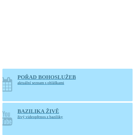
POŘAD BOHOSLUŽEB
aktuální seznam s ohláškami
BAZILIKA ŽIVĚ
živý videopřenos z baziliky