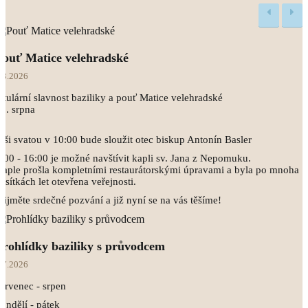
Pouť Matice velehradské
.8.2026
itulární slavnost baziliky a pouť Matice velehradské
5. srpna
ši svatou v 10:00 bude sloužit otec biskup Antonín Basler
:00 - 16:00 je možné navštívit kapli sv. Jana z Nepomuku.
aple prošla kompletními restaurátorskými úpravami a byla po mnoha
esítkách let otevřena veřejnosti.
řijměte srdečné pozvání a již nyní se na vás těšíme!
Prohlídky baziliky s průvodcem
.7.2026
ervenec - srpen
ondělí - pátek