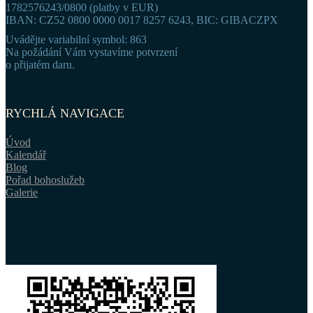
1782576243/0800 (platby v EUR)
IBAN: CZ52 0800 0000 0017 8257 6243, BIC: GIBACZPX
Uvádějte variabilní symbol: 863
Na požádání Vám vystavíme potvrzení
o přijatém daru.
RYCHLÁ NAVIGACE
Úvod
Kalendář
Blog
Pořad bohoslužeb
Galerie