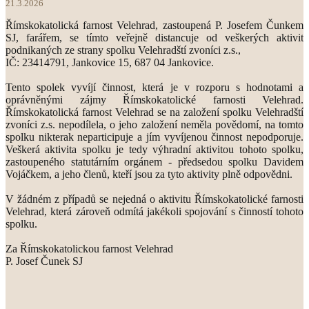
21.3.2026
Římskokatolická farnost Velehrad, zastoupená P. Josefem Čunkem
SJ, farářem, se tímto veřejně distancuje od veškerých aktivit
podnikaných ze strany spolku Velehradští zvoníci z.s.,
IČ: 23414791, Jankovice 15, 687 04 Jankovice.
Tento spolek vyvíjí činnost, která je v rozporu s hodnotami a
oprávněnými zájmy Římskokatolické farnosti Velehrad.
Římskokatolická farnost Velehrad se na založení spolku Velehradští
zvoníci z.s. nepodílela, o jeho založení neměla povědomí, na tomto
spolku nikterak neparticipuje a jím vyvíjenou činnost nepodporuje.
Veškerá aktivita spolku je tedy výhradní aktivitou tohoto spolku,
zastoupeného statutárním orgánem - předsedou spolku Davidem
Vojáčkem, a jeho členů, kteří jsou za tyto aktivity plně odpovědni.
V žádném z případů se nejedná o aktivitu Římskokatolické farnosti
Velehrad, která zároveň odmítá jakékoli spojování s činností tohoto
spolku.
Za Římskokatolickou farnost Velehrad
P. Josef Čunek SJ