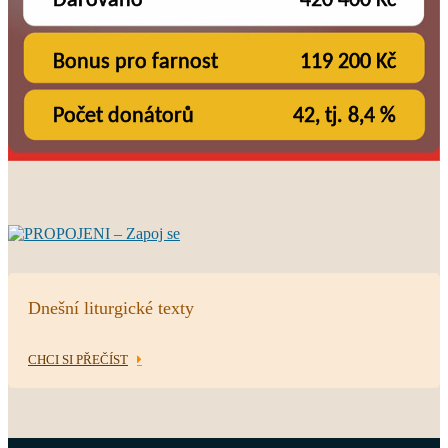
Dnešní liturgické texty
CHCI SI PŘEČÍST