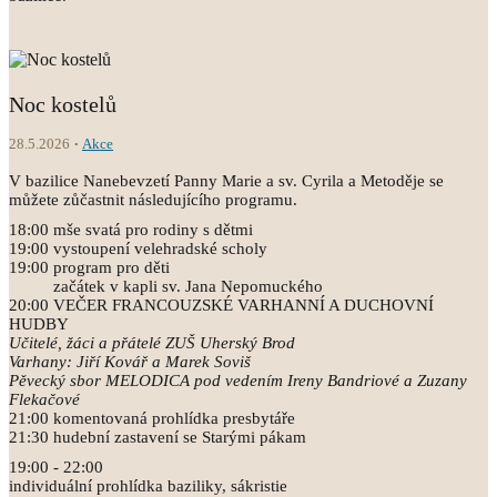
Noc kostelů
28.5.2026
Akce
V bazilice Nanebevzetí Panny Marie a sv. Cyrila a Metoděje se
můžete zůčastnit následujícího programu.
18:00 mše svatá pro rodiny s dětmi
19:00 vystoupení velehradské scholy
19:00 program pro děti
začátek v kapli sv. Jana Nepomuckého
20:00 VEČER FRANCOUZSKÉ VARHANNÍ A DUCHOVNÍ
HUDBY
Učitelé, žáci a přátelé ZUŠ Uherský Brod
Varhany: Jiří Kovář a Marek Soviš
Pěvecký sbor MELODICA pod vedením Ireny Bandriové a Zuzany
Flekačové
21:00 komentovaná prohlídka presbytáře
21:30 hudební zastavení se Starými pákam
19:00 - 22:00
individuální prohlídka baziliky, sákristie