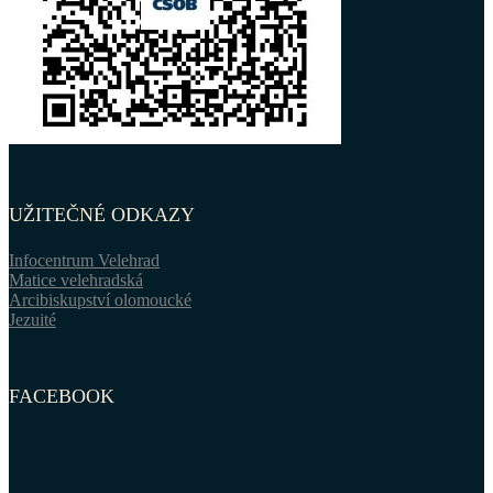
UŽITEČNÉ ODKAZY
Infocentrum Velehrad
Matice velehradská
Arcibiskupství olomoucké
Jezuité
FACEBOOK