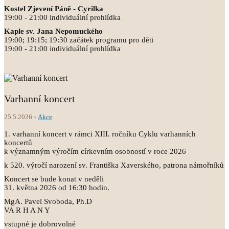
Kostel Zjevení Páně - Cyrilka
19:00 - 21:00 individuální prohlídka
Kaple sv. Jana Nepomuckého
19:00; 19:15; 19:30 začátek programu pro děti
19:00 - 21:00 individuální prohlídka
Varhanní koncert
25.5.2026
Akce
1. varhanní koncert v rámci XIII. ročníku Cyklu varhanních
koncertů
k významným výročím církevním osobností v roce 2026
k 520. výročí narození sv. Františka Xaverského, patrona námořníků
Koncert se bude konat v neděli
31. května 2026 od 16:30 hodin.
MgA. Pavel Svoboda, Ph.D
VA R H A N Y
vstupné je dobrovolné