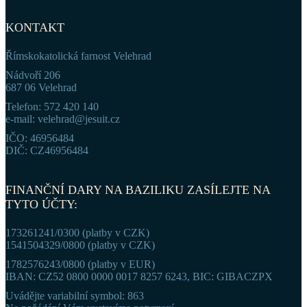
KONTAKT
Římskokatolická farnost Velehrad
Nádvoří 206
687 06 Velehrad
Telefon: 572 420 140
e-mail: velehrad@jesuit.cz
IČO: 46956484
DIČ: CZ46956484
FINANČNÍ DARY NA BAZILIKU ZASÍLEJTE NA
TYTO ÚČTY:
173261241/0300 (platby v CZK)
1541504329/0800 (platby v CZK)
1782576243/0800 (platby v EUR)
IBAN: CZ52 0800 0000 0017 8257 6243, BIC: GIBACZPX
Uvádějte variabilní symbol: 863