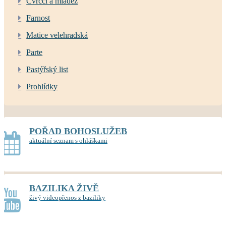
Cvrčci a mládež
Farnost
Matice velehradská
Parte
Pastýřský list
Prohlídky
POŘAD BOHOSLUŽEB
aktuální seznam s ohláškami
BAZILIKA ŽIVĚ
živý videopřenos z baziliky