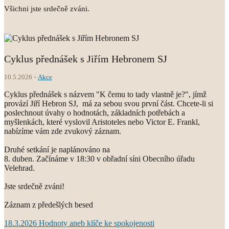
Všichni jste srdečně zváni.
Cyklus přednášek s Jiřím Hebronem SJ
10.5.2026
Akce
Cyklus přednášek s názvem "K čemu to tady vlastně je?", jímž
provází Jiří Hebron SJ, má za sebou svou první část. Chcete-li si
poslechnout úvahy o hodnotách, základních potřebách a
myšlenkách, které vyslovil Aristoteles nebo Victor E. Frankl,
nabízíme vám zde zvukový záznam.
Druhé setkání je naplánováno na
8. duben. Začínáme v 18:30 v obřadní síni Obecního úřadu
Velehrad.
Jste srdečně zváni!
Záznam z předešlých besed
18.3.2026 Hodnoty aneb klíče ke spokojenosti