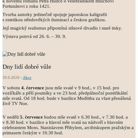
k novému románu Petra Hudce o velehradském mnichovi
Fortunátovi z roku 1421.
Tvorba autorky jedinečně spojuje japonskou kaligrafii
s estetikou středověkých iluminací a českou grafikou.
Její magický realismus připomíná stínové divadlo i staré tisky.
Výstava potrvá od 26. 6. – 30. 9.
Dny lidí dobré vůle
29.6.2026
Akce
V sobotu
4.
července
jsou mše svaté v 9 hod., v 15 hod. pro
vozíčkáře a pěší poutníky a ve 23 hod. předpůlnoční pontifikální
mše svatá. Od 18 hod. bude v bazilice Modlitba za vlast přenášená
živě TV Noe.
V neděli
5.
července
budou mše svaté v 6.30 hod., v 7.30 hod. a
v 8.30 hod. v bazilice a hlavní mše svatá na nádvoří s hlavním
celebrantem Mons. Stanislavem Přibylem, arcibiskupem pražským a
primasem českým v 10.30 hod.