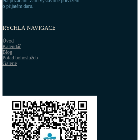
Na požádání Vám vystavíme potvrzení
o přijatém daru.
RYCHLÁ NAVIGACE
Úvod
Kalendář
Blog
Pořad bohoslužeb
Galerie