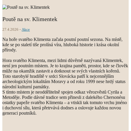
Poutě na sv. Klimentek
27.4.2026
Akce
Na hoře svatého Klimenta začala poutní poutní sezona. Na místě,
kde se po staletí tiše prolíná víra, hluboká historie i krása okolní
přírody.
Hora svatého Klimenta, mezi lidmi důvěrně nazývaná Klimentek,
není jen poutním místem. Je to krajina paměti, prostor, kde se člověk
může na okamžik zastavit a dotknout se svých vlastních kořenů.
Toto starobylé hradiště v srdci Slovácka patří k nejcennějším
archeologickým lokalitám Moravy a od roku 1999 nese hrdý status
národní kulturní památky.
S tímto místem je neoddělitelně spojen odkaz věrozvěstů Cyrila a
Metoděje. Podle dávné tradice sem přinesli z dalekého Chersonésu
ostatky papeže svatého Klimenta – a vtiskli tak tomuto vrchu jméno
i duchovní sílu, která přetrvává dodnes a oslovuje každou novou
generaci poutníků.