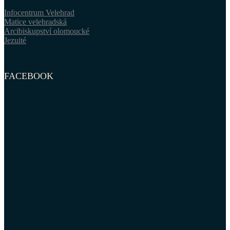
Infocentrum Velehrad
Matice velehradská
Arcibiskupství olomoucké
Jezuité
FACEBOOK