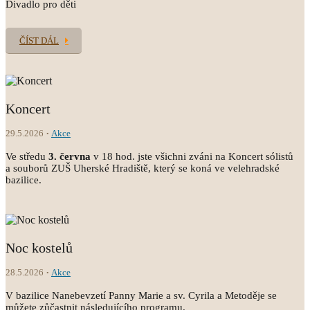
Divadlo pro děti
ČÍST DÁL
Koncert
29.5.2026
Akce
Ve středu
3.
června
v 18 hod. jste všichni zváni na Koncert sólistů
a souborů ZUŠ Uherské Hradiště, který se koná ve velehradské
bazilice.
Noc kostelů
28.5.2026
Akce
V bazilice Nanebevzetí Panny Marie a sv. Cyrila a Metoděje se
můžete zůčastnit následujícího programu.