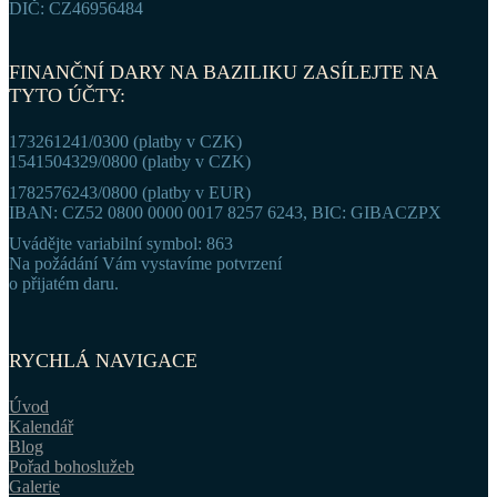
DIČ: CZ46956484
FINANČNÍ DARY NA BAZILIKU ZASÍLEJTE NA
TYTO ÚČTY:
173261241/0300 (platby v CZK)
1541504329/0800 (platby v CZK)
1782576243/0800 (platby v EUR)
IBAN: CZ52 0800 0000 0017 8257 6243, BIC: GIBACZPX
Uvádějte variabilní symbol: 863
Na požádání Vám vystavíme potvrzení
o přijatém daru.
RYCHLÁ NAVIGACE
Úvod
Kalendář
Blog
Pořad bohoslužeb
Galerie