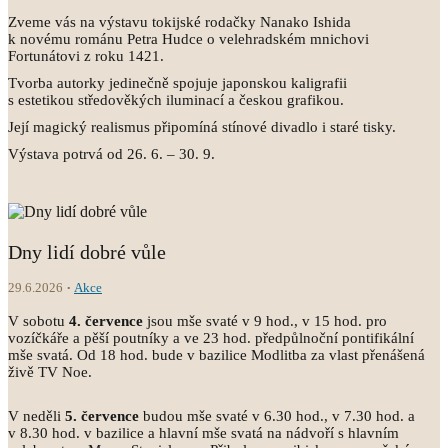
Zveme vás na výstavu tokijské rodačky Nanako Ishida
k novému románu Petra Hudce o velehradském mnichovi
Fortunátovi z roku 1421.
Tvorba autorky jedinečně spojuje japonskou kaligrafii
s estetikou středověkých iluminací a českou grafikou.
Její magický realismus připomíná stínové divadlo i staré tisky.
Výstava potrvá od 26. 6. – 30. 9.
Dny lidí dobré vůle
29.6.2026
Akce
V sobotu
4.
července
jsou mše svaté v 9 hod., v 15 hod. pro
vozíčkáře a pěší poutníky a ve 23 hod. předpůlnoční pontifikální
mše svatá. Od 18 hod. bude v bazilice Modlitba za vlast přenášená
živě TV Noe.
V neděli
5.
července
budou mše svaté v 6.30 hod., v 7.30 hod. a
v 8.30 hod. v bazilice a hlavní mše svatá na nádvoří s hlavním