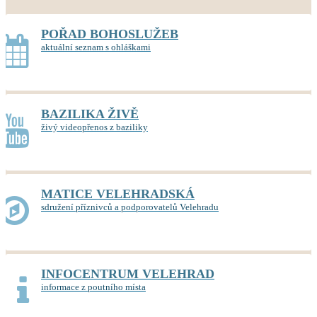
POŘAD BOHOSLUŽEB
aktuální seznam s ohláškami
BAZILIKA ŽIVĚ
živý videopřenos z baziliky
MATICE VELEHRADSKÁ
sdružení příznivců a podporovatelů Velehradu
INFOCENTRUM VELEHRAD
informace z poutního místa