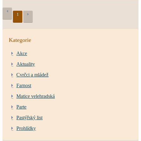
1
Kategorie
Akce
Aktuality
Cvrčci a mládež
Farnost
Matice velehradská
Parte
Pastýřský list
Prohlídky