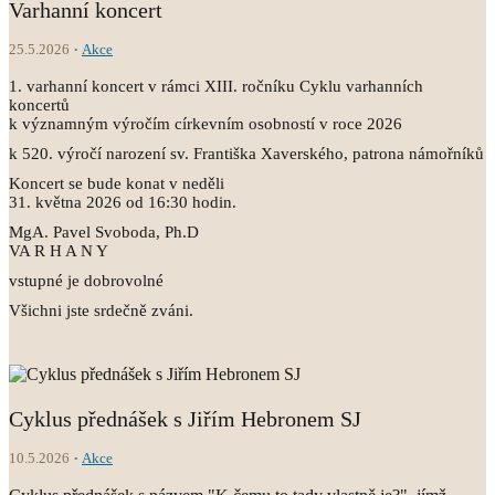
Varhanní koncert
25.5.2026
Akce
1. varhanní koncert v rámci XIII. ročníku Cyklu varhanních
koncertů
k významným výročím církevním osobností v roce 2026
k 520. výročí narození sv. Františka Xaverského, patrona námořníků
Koncert se bude konat v neděli
31. května 2026 od 16:30 hodin.
MgA. Pavel Svoboda, Ph.D
VA R H A N Y
vstupné je dobrovolné
Všichni jste srdečně zváni.
Cyklus přednášek s Jiřím Hebronem SJ
10.5.2026
Akce