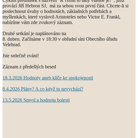
Cyklus přednášek s názvem "K čemu to tady vlastně je?", jímž
provází Jiří Hebron SJ, má za sebou svou první část. Chcete-li si
poslechnout úvahy o hodnotách, základních potřebách a
myšlenkách, které vyslovil Aristoteles nebo Victor E. Frankl,
nabízíme vám zde zvukový záznam.
Druhé setkání je naplánováno na
8. duben. Začínáme v 18:30 v obřadní síni Obecního úřadu
Velehrad.
Jste srdečně zváni!
Záznam z předešlých besed
18.3.2026 Hodnoty aneb klíče ke spokojenosti
8.4.2026 Plány? A co když to nevychází?
13.5.2026 Smysl a hodnota bolesti