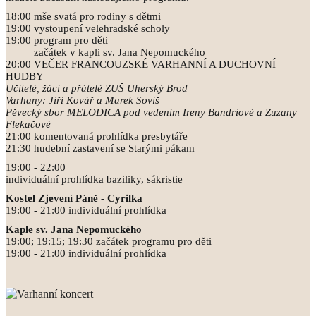
18:00 mše svatá pro rodiny s dětmi
19:00 vystoupení velehradské scholy
19:00 program pro děti
začátek v kapli sv. Jana Nepomuckého
20:00 VEČER FRANCOUZSKÉ VARHANNÍ A DUCHOVNÍ
HUDBY
Učitelé, žáci a přátelé ZUŠ Uherský Brod
Varhany: Jiří Kovář a Marek Soviš
Pěvecký sbor MELODICA pod vedením Ireny Bandriové a Zuzany
Flekačové
21:00 komentovaná prohlídka presbytáře
21:30 hudební zastavení se Starými pákam
19:00 - 22:00
individuální prohlídka baziliky, sákristie
Kostel Zjevení Páně - Cyrilka
19:00 - 21:00 individuální prohlídka
Kaple sv. Jana Nepomuckého
19:00; 19:15; 19:30 začátek programu pro děti
19:00 - 21:00 individuální prohlídka