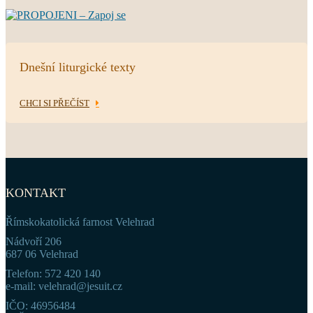
Dnešní liturgické texty
CHCI SI PŘEČÍST
KONTAKT
Římskokatolická farnost Velehrad
Nádvoří 206
687 06 Velehrad
Telefon: 572 420 140
e-mail: velehrad@jesuit.cz
IČO: 46956484