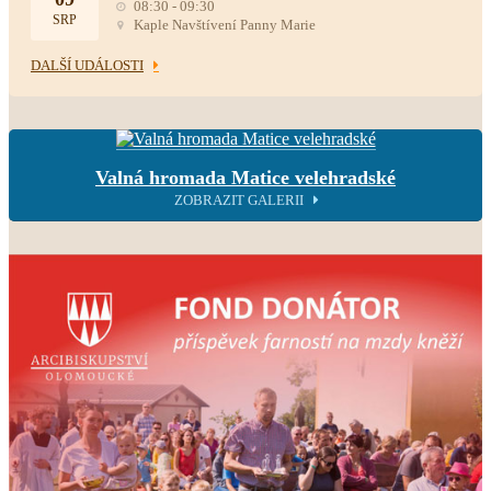
08:30 - 09:30
SRP
Kaple Navštívení Panny Marie
DALŠÍ UDÁLOSTI
Valná hromada Matice velehradské
ZOBRAZIT GALERII