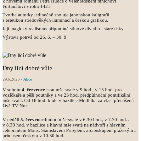
k novému románu Petra Hudce o velehradském mnichovi
Fortunátovi z roku 1421.
Tvorba autorky jedinečně spojuje japonskou kaligrafii
s estetikou středověkých iluminací a českou grafikou.
Její magický realismus připomíná stínové divadlo i staré tisky.
Výstava potrvá od 26. 6. – 30. 9.
Dny lidí dobré vůle
29.6.2026
Akce
V sobotu
4.
července
jsou mše svaté v 9 hod., v 15 hod. pro
vozíčkáře a pěší poutníky a ve 23 hod. předpůlnoční pontifikální
mše svatá. Od 18 hod. bude v bazilice Modlitba za vlast přenášená
živě TV Noe.
V neděli
5.
července
budou mše svaté v 6.30 hod., v 7.30 hod. a
v 8.30 hod. v bazilice a hlavní mše svatá na nádvoří s hlavním
celebrantem Mons. Stanislavem Přibylem, arcibiskupem pražským a
primasem českým v 10.30 hod.