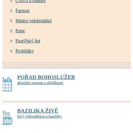
Cvrčci a mládež
Farnost
Matice velehradská
Parte
Pastýřský list
Prohlídky
POŘAD BOHOSLUŽEB
aktuální seznam s ohláškami
BAZILIKA ŽIVĚ
živý videopřenos z baziliky