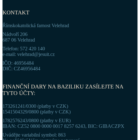
KONTAKT
Římskokatolická farnost Velehrad
Nádvoří 206
687 06 Velehrad
Telefon: 572 420 140
e-mail: velehrad@jesuit.cz
IČO: 46956484
DIČ: CZ46956484
FINANČNÍ DARY NA BAZILIKU ZASÍLEJTE NA
TYTO ÚČTY:
173261241/0300 (platby v CZK)
1541504329/0800 (platby v CZK)
1782576243/0800 (platby v EUR)
IBAN: CZ52 0800 0000 0017 8257 6243, BIC: GIBACZPX
Uvádějte variabilní symbol: 863