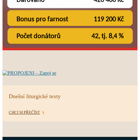
Dnešní liturgické texty
CHCI SI PŘEČÍST