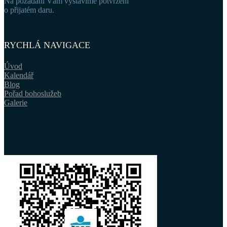
Na požádání Vám vystavíme potvrzení
o přijatém daru.
RYCHLÁ NAVIGACE
Úvod
Kalendář
Blog
Pořad bohoslužeb
Galerie