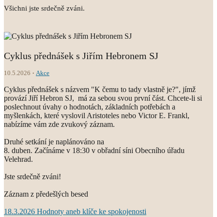
Všichni jste srdečně zváni.
Cyklus přednášek s Jiřím Hebronem SJ
10.5.2026
Akce
Cyklus přednášek s názvem "K čemu to tady vlastně je?", jímž
provází Jiří Hebron SJ, má za sebou svou první část. Chcete-li si
poslechnout úvahy o hodnotách, základních potřebách a
myšlenkách, které vyslovil Aristoteles nebo Victor E. Frankl,
nabízíme vám zde zvukový záznam.
Druhé setkání je naplánováno na
8. duben. Začínáme v 18:30 v obřadní síni Obecního úřadu
Velehrad.
Jste srdečně zváni!
Záznam z předešlých besed
18.3.2026 Hodnoty aneb klíče ke spokojenosti