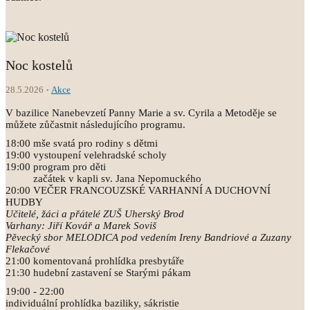
Noc kostelů
28.5.2026
Akce
V bazilice Nanebevzetí Panny Marie a sv. Cyrila a Metoděje se
můžete zůčastnit následujícího programu.
18:00 mše svatá pro rodiny s dětmi
19:00 vystoupení velehradské scholy
19:00 program pro děti
začátek v kapli sv. Jana Nepomuckého
20:00 VEČER FRANCOUZSKÉ VARHANNÍ A DUCHOVNÍ
HUDBY
Učitelé, žáci a přátelé ZUŠ Uherský Brod
Varhany: Jiří Kovář a Marek Soviš
Pěvecký sbor MELODICA pod vedením Ireny Bandriové a Zuzany
Flekačové
21:00 komentovaná prohlídka presbytáře
21:30 hudební zastavení se Starými pákam
19:00 - 22:00
individuální prohlídka baziliky, sákristie