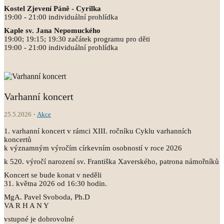
Kostel Zjevení Páně - Cyrilka
19:00 - 21:00 individuální prohlídka
Kaple sv. Jana Nepomuckého
19:00; 19:15; 19:30 začátek programu pro děti
19:00 - 21:00 individuální prohlídka
Varhanní koncert
25.5.2026
Akce
1. varhanní koncert v rámci XIII. ročníku Cyklu varhanních
koncertů
k významným výročím církevním osobností v roce 2026
k 520. výročí narození sv. Františka Xaverského, patrona námořníků
Koncert se bude konat v neděli
31. května 2026 od 16:30 hodin.
MgA. Pavel Svoboda, Ph.D
VA R H A N Y
vstupné je dobrovolné