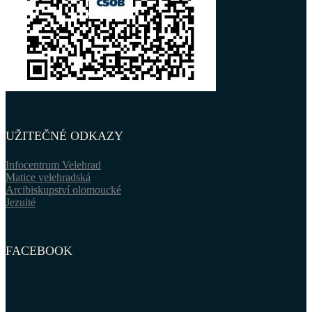
UŽITEČNÉ ODKAZY
Infocentrum Velehrad
Matice velehradská
Arcibiskupství olomoucké
Jezuité
FACEBOOK